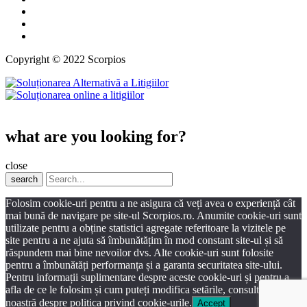
Copyright © 2022 Scorpios
what are you looking for?
close
search
Folosim cookie-uri pentru a ne asigura că veți avea o experiență cât
mai bună de navigare pe site-ul Scorpios.ro. Anumite cookie-uri sunt
utilizate pentru a obține statistici agregate referitoare la vizitele pe
site pentru a ne ajuta să îmbunătățim în mod constant site-ul și să
răspundem mai bine nevoilor dvs. Alte cookie-uri sunt folosite
pentru a îmbunătăți performanța și a garanta securitatea site-ului.
Pentru informații suplimentare despre aceste cookie-uri și pentru a
afla de ce le folosim și cum puteți modifica setările, consultați pagina
noastră despre politica privind cookie-urile.
Accept