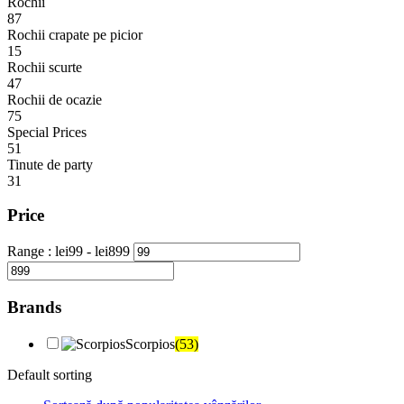
Rochii
87
Rochii crapate pe picior
15
Rochii scurte
47
Rochii de ocazie
75
Special Prices
51
Tinute de party
31
Price
Range :
lei
99
- lei
899
Brands
Scorpios
(53)
Default sorting