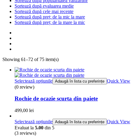
Sortează după popularitatea vânzărilor
Sortează după evaluarea medie
Sortează după cele mai recente
Sortează după preț: de la mic la mare
Sortează după preț: de la mare la mic
Showing 61–72 of 75 item(s)
Selectează opțiunile
Quick View
Adaugă în lista cu preferințe
(0 review)
Rochie de ocazie scurta din paiete
499,00
lei
Selectează opțiunile
Quick View
Adaugă în lista cu preferințe
Evaluat la
5.00
din 5
(3
reviews
)