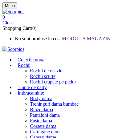
Menu
0
Close
Shopping Cart(0)
Nu sunt produse in cos.
MERGI LA MAGAZIN
Colectie noua
Rochii
Rochii de ocazie
Rochii scurte
Rochii crapate pe picior
Tinute de party
Imbracaminte
Body dama
Treninguri dama bumbac
Bluze dama
Pantaloni dama
Fuste dama
Corsete dama
Cardigane dama
Camasi dama