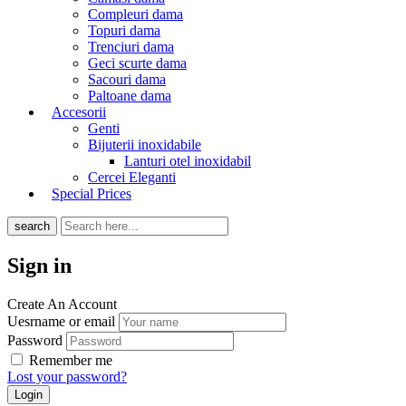
Compleuri dama
Topuri dama
Trenciuri dama
Geci scurte dama
Sacouri dama
Paltoane dama
Accesorii
Genti
Bijuterii inoxidabile
Lanturi otel inoxidabil
Cercei Eleganti
Special Prices
search
Sign in
Create An Account
Uesrname or email
Password
Remember me
Lost your password?