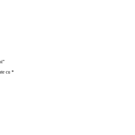
oi”
ate cu
*