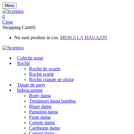
Menu
0
Close
Shopping Cart(0)
Nu sunt produse in cos.
MERGI LA MAGAZIN
Colectie noua
Rochii
Rochii de ocazie
Rochii scurte
Rochii crapate pe picior
Tinute de party
Imbracaminte
Body dama
Treninguri dama bumbac
Bluze dama
Pantaloni dama
Fuste dama
Corsete dama
Cardigane dama
Camasi dama