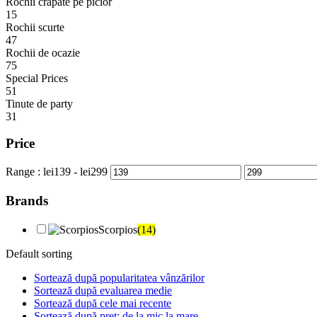
Rochii crapate pe picior
15
Rochii scurte
47
Rochii de ocazie
75
Special Prices
51
Tinute de party
31
Price
Range :
lei
139
- lei
299
Brands
Scorpios
(14)
Default sorting
Sortează după popularitatea vânzărilor
Sortează după evaluarea medie
Sortează după cele mai recente
Sortează după preț: de la mic la mare