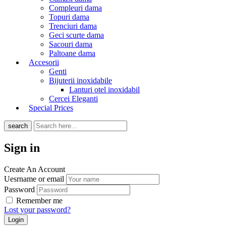
Compleuri dama
Topuri dama
Trenciuri dama
Geci scurte dama
Sacouri dama
Paltoane dama
Accesorii
Genti
Bijuterii inoxidabile
Lanturi otel inoxidabil
Cercei Eleganti
Special Prices
search
Sign in
Create An Account
Uesrname or email
Password
Remember me
Lost your password?