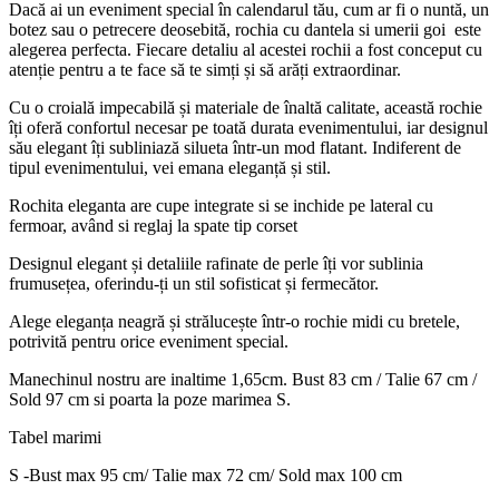
Dacă ai un eveniment special în calendarul tău, cum ar fi o nuntă, un
botez sau o petrecere deosebită, rochia cu dantela si umerii goi este
alegerea perfecta. Fiecare detaliu al acestei rochii a fost conceput cu
atenție pentru a te face să te simți și să arăți extraordinar.
Cu o croială impecabilă și materiale de înaltă calitate, această rochie
îți oferă confortul necesar pe toată durata evenimentului, iar designul
său elegant îți subliniază silueta într-un mod flatant. Indiferent de
tipul evenimentului, vei emana eleganță și stil.
Rochita eleganta are cupe integrate si se inchide pe lateral cu
fermoar, având si reglaj la spate tip corset
Designul elegant și detaliile rafinate de perle îți vor sublinia
frumusețea, oferindu-ți un stil sofisticat și fermecător.
Alege eleganța neagră și strălucește într-o rochie midi cu bretele,
potrivită pentru orice eveniment special.
Manechinul nostru are inaltime 1,65cm. Bust 83 cm / Talie 67 cm /
Sold 97 cm si poarta la poze marimea S.
Tabel marimi
S -Bust max 95 cm/ Talie max 72 cm/ Sold max 100 cm