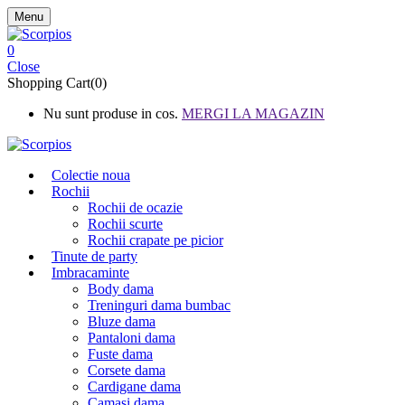
Menu
0
Close
Shopping Cart(0)
Nu sunt produse in cos.
MERGI LA MAGAZIN
Colectie noua
Rochii
Rochii de ocazie
Rochii scurte
Rochii crapate pe picior
Tinute de party
Imbracaminte
Body dama
Treninguri dama bumbac
Bluze dama
Pantaloni dama
Fuste dama
Corsete dama
Cardigane dama
Camasi dama