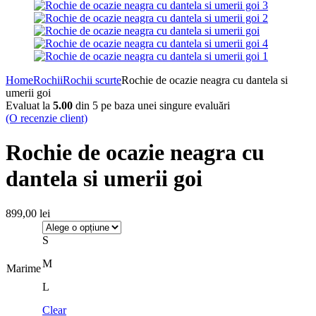
Home
Rochii
Rochii scurte
Rochie de ocazie neagra cu dantela si
umerii goi
Evaluat la
5.00
din 5 pe baza unei singure evaluări
(O recenzie client)
Rochie de ocazie neagra cu
dantela si umerii goi
899,00
lei
S
M
Marime
L
Clear