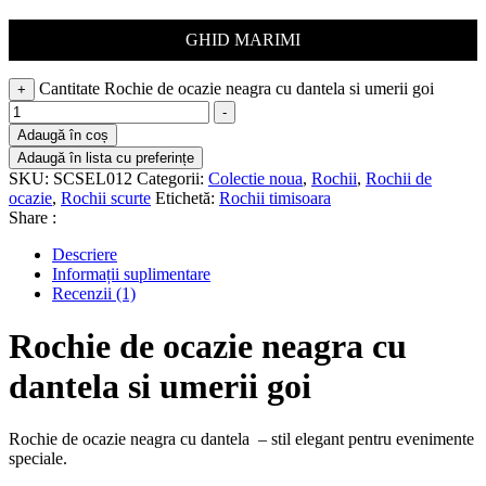
GHID MARIMI
Cantitate Rochie de ocazie neagra cu dantela si umerii goi
+
-
Adaugă în coș
Adaugă în lista cu preferințe
SKU:
SCSEL012
Categorii:
Colectie noua
,
Rochii
,
Rochii de
ocazie
,
Rochii scurte
Etichetă:
Rochii timisoara
Share :
Descriere
Informații suplimentare
Recenzii (1)
Rochie de ocazie neagra cu
dantela si umerii goi
Rochie de ocazie neagra cu dantela – stil elegant pentru evenimente
speciale.