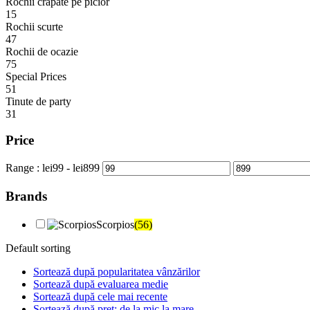
Rochii crapate pe picior
15
Rochii scurte
47
Rochii de ocazie
75
Special Prices
51
Tinute de party
31
Price
Range :
lei
99
- lei
899
Brands
Scorpios
(56)
Default sorting
Sortează după popularitatea vânzărilor
Sortează după evaluarea medie
Sortează după cele mai recente
Sortează după preț: de la mic la mare