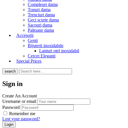
Compleuri dama
Topuri dama
Trenciuri dama
Geci scurte dama
Sacouri dama
Paltoane dama
Accesorii
Genti
Bijuterii inoxidabile
Lanturi otel inoxidabil
Cercei Eleganti
Special Prices
search
Sign in
Create An Account
Uesrname or email
Password
Remember me
Lost your password?