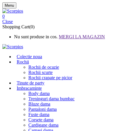
Menu
0
Close
Shopping Cart(0)
Nu sunt produse in cos.
MERGI LA MAGAZIN
Colectie noua
Rochii
Rochii de ocazie
Rochii scurte
Rochii crapate pe picior
Tinute de party
Imbracaminte
Body dama
Treninguri dama bumbac
Bluze dama
Pantaloni dama
Fuste dama
Corsete dama
Cardigane dama
Camasi dama