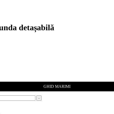
funda detașabilă
GHID MARIMI
-
s