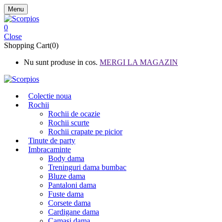
Menu
0
Close
Shopping Cart(0)
Nu sunt produse in cos.
MERGI LA MAGAZIN
Colectie noua
Rochii
Rochii de ocazie
Rochii scurte
Rochii crapate pe picior
Tinute de party
Imbracaminte
Body dama
Treninguri dama bumbac
Bluze dama
Pantaloni dama
Fuste dama
Corsete dama
Cardigane dama
Camasi dama