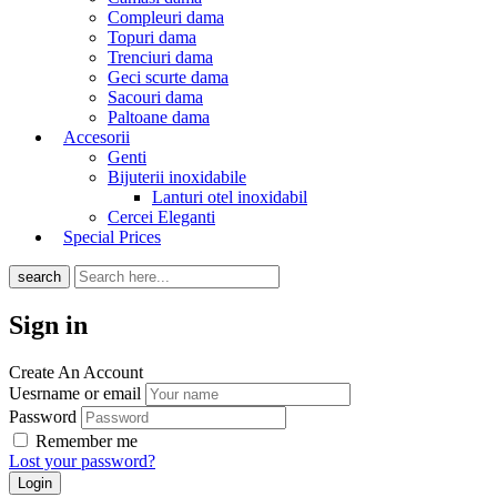
Compleuri dama
Topuri dama
Trenciuri dama
Geci scurte dama
Sacouri dama
Paltoane dama
Accesorii
Genti
Bijuterii inoxidabile
Lanturi otel inoxidabil
Cercei Eleganti
Special Prices
search
Sign in
Create An Account
Uesrname or email
Password
Remember me
Lost your password?