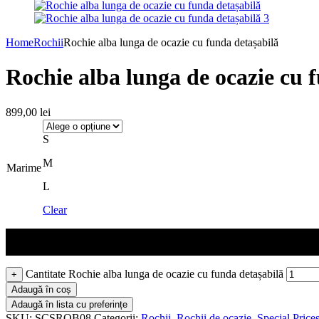
Home
Rochii
Rochie alba lunga de ocazie cu funda detașabilă
Rochie alba lunga de ocazie cu 
899,00
lei
S
M
Marime
L
Clear
Cantitate Rochie alba lunga de ocazie cu funda detașabilă
+
Adaugă în coș
Adaugă în lista cu preferințe
SKU:
SCSROB08
Categorii:
Rochii
,
Rochii de ocazie
,
Special Price