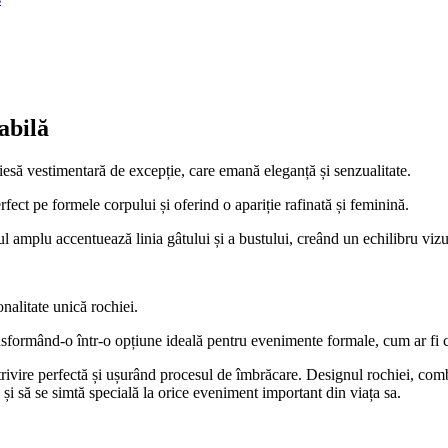
abilă
iesă vestimentară de excepție, care emană eleganță și senzualitate.
ect pe formele corpului și oferind o apariție rafinată și feminină.
ul amplu accentuează linia gâtului și a bustului, creând un echilibru viz
onalitate unică rochiei.
ransformând-o într-o opțiune ideală pentru evenimente formale, cum ar fi 
rivire perfectă și ușurând procesul de îmbrăcare. Designul rochiei, combinat
 și să se simtă specială la orice eveniment important din viața sa.