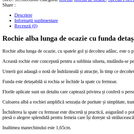
Share :
Descriere
Informații suplimentare
Recenzii (0)
Rochie alba lunga de ocazie cu funda detaș
Rochie alba lunga de ocazie, cu spatele gol și decolteu adânc, este o p
Această rochie este concepută pentru a sublinia silueta, mulându-se perf
Umerii goi adaugă o notă de îndrăzneală și atracție, în timp ce decolte
Funda este detașabilă si rochia se închide la spate cu fermoar.
Florile aplicate sunt un detaliu care captează privirea și conferă o pers
Culoarea albă a rochiei amplifică senzația de puritate și simplitate, t
Închiderea la spate cu fermoar este discretă și practică, asigurând o pot
piesă o alegere splendidă pentru femeia care își dorește să strălucească
Inaltimea manechinului este 1,65cm.