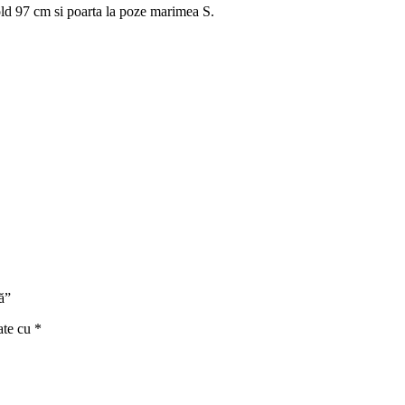
ld 97 cm si poarta la poze marimea S.
ă”
ate cu
*