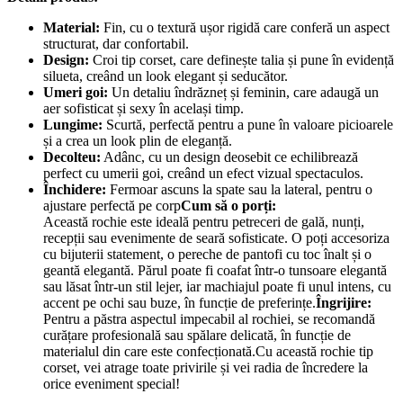
Material:
Fin, cu o textură ușor rigidă care conferă un aspect
structurat, dar confortabil.
Design:
Croi tip corset, care definește talia și pune în evidență
silueta, creând un look elegant și seducător.
Umeri goi:
Un detaliu îndrăzneț și feminin, care adaugă un
aer sofisticat și sexy în același timp.
Lungime:
Scurtă, perfectă pentru a pune în valoare picioarele
și a crea un look plin de eleganță.
Decolteu:
Adânc, cu un design deosebit ce echilibrează
perfect cu umerii goi, creând un efect vizual spectaculos.
Închidere:
Fermoar ascuns la spate sau la lateral, pentru o
ajustare perfectă pe corp
Cum să o porți:
Această rochie este ideală pentru petreceri de gală, nunți,
recepții sau evenimente de seară sofisticate. O poți accesoriza
cu bijuterii statement, o pereche de pantofi cu toc înalt și o
geantă elegantă. Părul poate fi coafat într-o tunsoare elegantă
sau lăsat într-un stil lejer, iar machiajul poate fi unul intens, cu
accent pe ochi sau buze, în funcție de preferințe.
Îngrijire:
Pentru a păstra aspectul impecabil al rochiei, se recomandă
curățare profesională sau spălare delicată, în funcție de
materialul din care este confecționată.Cu această rochie tip
corset, vei atrage toate privirile și vei radia de încredere la
orice eveniment special!