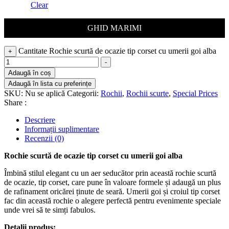
Clear
GHID MARIMI
Cantitate Rochie scurtă de ocazie tip corset cu umerii goi alba
+
-
Adaugă în coș
Adaugă în lista cu preferințe
SKU:
Nu se aplică
Categorii:
Rochii
,
Rochii scurte
,
Special Prices
Share :
Descriere
Informații suplimentare
Recenzii (0)
Rochie scurtă de ocazie tip corset cu umerii goi alba
Îmbină stilul elegant cu un aer seducător prin această rochie scurtă
de ocazie, tip corset, care pune în valoare formele și adaugă un plus
de rafinament oricărei ținute de seară. Umerii goi și croiul tip corset
fac din această rochie o alegere perfectă pentru evenimente speciale
unde vrei să te simți fabulos.
Detalii produs: