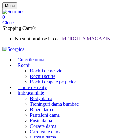
Menu
0
Close
Shopping Cart(0)
Nu sunt produse in cos.
MERGI LA MAGAZIN
Colectie noua
Rochii
Rochii de ocazie
Rochii scurte
Rochii crapate pe picior
Tinute de party
Imbracaminte
Body dama
Treninguri dama bumbac
Bluze dama
Pantaloni dama
Fuste dama
Corsete dama
Cardigane dama
Camasi dama