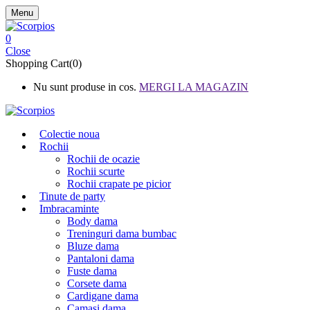
Menu
0
Close
Shopping Cart(0)
Nu sunt produse in cos.
MERGI LA MAGAZIN
Colectie noua
Rochii
Rochii de ocazie
Rochii scurte
Rochii crapate pe picior
Tinute de party
Imbracaminte
Body dama
Treninguri dama bumbac
Bluze dama
Pantaloni dama
Fuste dama
Corsete dama
Cardigane dama
Camasi dama