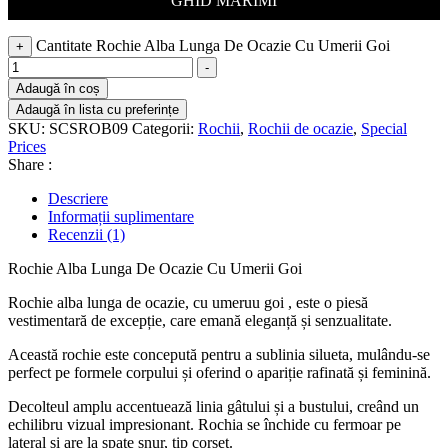
GHID MARIMI
Cantitate Rochie Alba Lunga De Ocazie Cu Umerii Goi
+
-
Adaugă în coș
Adaugă în lista cu preferințe
SKU:
SCSROB09
Categorii:
Rochii
,
Rochii de ocazie
,
Special
Prices
Share :
Descriere
Informații suplimentare
Recenzii (1)
Rochie Alba Lunga De Ocazie Cu Umerii Goi
Rochie alba lunga de ocazie, cu umeruu goi , este o piesă
vestimentară de excepție, care emană eleganță și senzualitate.
Această rochie este concepută pentru a sublinia silueta, mulându-se
perfect pe formele corpului și oferind o apariție rafinată și feminină.
Decolteul amplu accentuează linia gâtului și a bustului, creând un
echilibru vizual impresionant. Rochia se închide cu fermoar pe
lateral si are la spate șnur, tip corset.