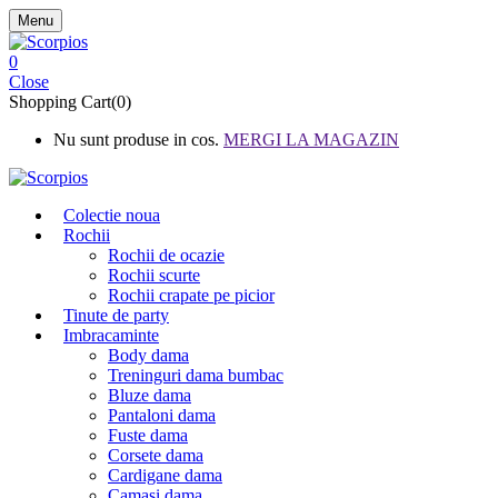
Menu
0
Close
Shopping Cart(0)
Nu sunt produse in cos.
MERGI LA MAGAZIN
Colectie noua
Rochii
Rochii de ocazie
Rochii scurte
Rochii crapate pe picior
Tinute de party
Imbracaminte
Body dama
Treninguri dama bumbac
Bluze dama
Pantaloni dama
Fuste dama
Corsete dama
Cardigane dama
Camasi dama