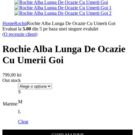
Home
Rochii
Rochie Alba Lunga De Ocazie Cu Umerii Goi
Evaluat la
5.00
din 5 pe baza unei singure evaluări
(O recenzie client)
Rochie Alba Lunga De Ocazie
Cu Umerii Goi
799,00
lei
Out stock
S
M
Marime
L
Clear