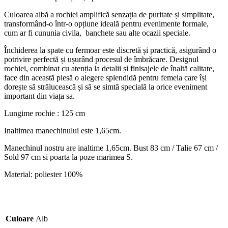
Culoarea albă a rochiei amplifică senzația de puritate și simplitate,
transformând-o într-o opțiune ideală pentru evenimente formale,
cum ar fi cununia civila, banchete sau alte ocazii speciale.
Închiderea la spate cu fermoar este discretă și practică, asigurând o
potrivire perfectă și ușurând procesul de îmbrăcare. Designul
rochiei, combinat cu atenția la detalii și finisajele de înaltă calitate,
face din această piesă o alegere splendidă pentru femeia care își
dorește să strălucească și să se simtă specială la orice eveniment
important din viața sa.
Lungime rochie : 125 cm
Inaltimea manechinului este 1,65cm.
Manechinul nostru are inaltime 1,65cm. Bust 83 cm / Talie 67 cm /
Sold 97 cm si poarta la poze marimea S.
Material: poliester 100%
Culoare
Alb