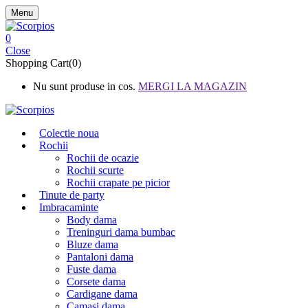
Menu
0
Close
Shopping Cart(0)
Nu sunt produse in cos.
MERGI LA MAGAZIN
Colectie noua
Rochii
Rochii de ocazie
Rochii scurte
Rochii crapate pe picior
Tinute de party
Imbracaminte
Body dama
Treninguri dama bumbac
Bluze dama
Pantaloni dama
Fuste dama
Corsete dama
Cardigane dama
Camasi dama