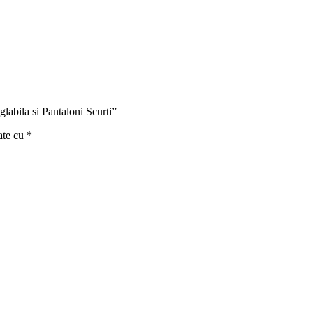
labila si Pantaloni Scurti”
ate cu
*