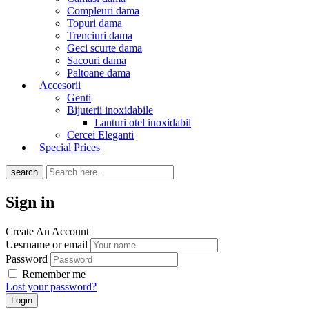
Compleuri dama
Topuri dama
Trenciuri dama
Geci scurte dama
Sacouri dama
Paltoane dama
Accesorii
Genti
Bijuterii inoxidabile
Lanturi otel inoxidabil
Cercei Eleganti
Special Prices
search
Sign in
Create An Account
Uesrname or email
Password
Remember me
Lost your password?