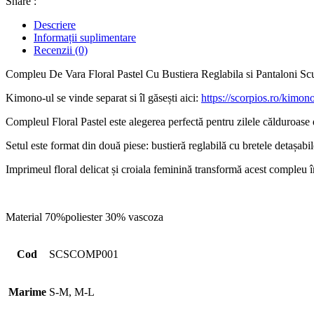
Share :
Descriere
Informații suplimentare
Recenzii (0)
Compleu De Vara Floral Pastel Cu Bustiera Reglabila si Pantaloni Scu
Kimono-ul se vinde separat si îl găsești aici:
https://scorpios.ro/kimon
Compleul Floral Pastel este alegerea perfectă pentru zilele călduroase de
Setul este format din două piese: bustieră reglabilă cu bretele detașabile 
Imprimeul floral delicat și croiala feminină transformă acest compleu în
Material 70%poliester 30% vascoza
Cod
SCSCOMP001
Marime
S-M, M-L