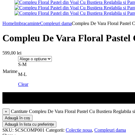
Home
Imbracaminte
Compleuri dama
Compleu De Vara Floral Pastel Cu
Compleu De Vara Floral Pastel C
599,00
lei
S-M
Marime
M-L
Clear
Cantitate Compleu De Vara Floral Pastel Cu Bustiera Reglabila si
+
Adaugă în coș
Adaugă în lista cu preferințe
SKU:
SCSCOMP001
Categorii:
Colectie noua
,
Compleuri dama