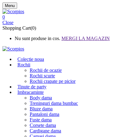
Menu
0
Close
Shopping Cart(0)
Nu sunt produse in cos.
MERGI LA MAGAZIN
Colectie noua
Rochii
Rochii de ocazie
Rochii scurte
Rochii crapate pe picior
Tinute de party
Imbracaminte
Body dama
Treninguri dama bumbac
Bluze dama
Pantaloni dama
Fuste dama
Corsete dama
Cardigane dama
Camasi dama