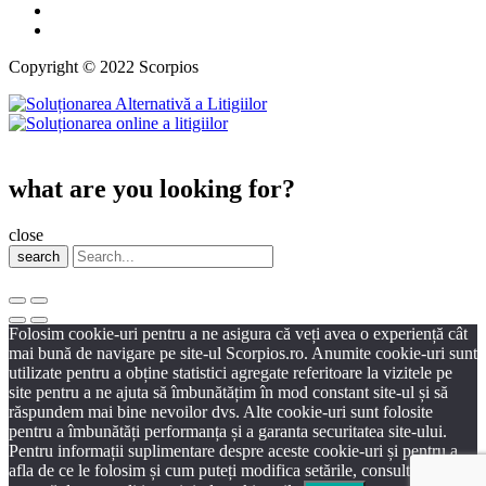
Copyright © 2022 Scorpios
what are you looking for?
close
search
Folosim cookie-uri pentru a ne asigura că veți avea o experiență cât
mai bună de navigare pe site-ul Scorpios.ro. Anumite cookie-uri sunt
utilizate pentru a obține statistici agregate referitoare la vizitele pe
site pentru a ne ajuta să îmbunătățim în mod constant site-ul și să
răspundem mai bine nevoilor dvs. Alte cookie-uri sunt folosite
pentru a îmbunătăți performanța și a garanta securitatea site-ului.
Pentru informații suplimentare despre aceste cookie-uri și pentru a
afla de ce le folosim și cum puteți modifica setările, consultați pagina