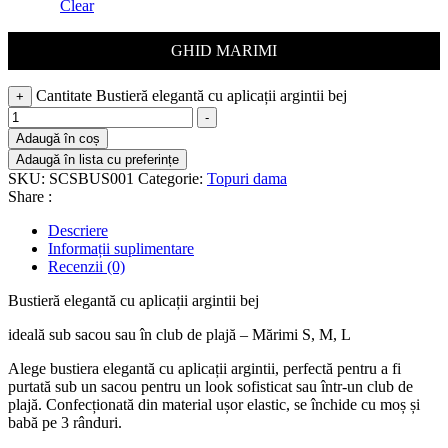
Clear
GHID MARIMI
Cantitate Bustieră elegantă cu aplicații argintii bej
+
-
Adaugă în coș
Adaugă în lista cu preferințe
SKU:
SCSBUS001
Categorie:
Topuri dama
Share :
Descriere
Informații suplimentare
Recenzii (0)
Bustieră elegantă cu aplicații argintii bej
ideală sub sacou sau în club de plajă – Mărimi S, M, L
Alege bustiera elegantă cu aplicații argintii, perfectă pentru a fi
purtată sub un sacou pentru un look sofisticat sau într-un club de
plajă. Confecționată din material ușor elastic, se închide cu moș și
babă pe 3 rânduri.