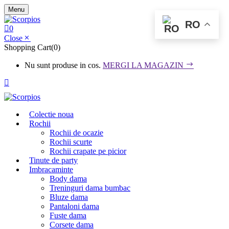
Menu
RO
0
Close
Shopping Cart(0)
Nu sunt produse in cos.
MERGI LA MAGAZIN
Colectie noua
Rochii
Rochii de ocazie
Rochii scurte
Rochii crapate pe picior
Tinute de party
Imbracaminte
Body dama
Treninguri dama bumbac
Bluze dama
Pantaloni dama
Fuste dama
Corsete dama