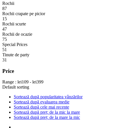
Rochii
87
Rochii crapate pe picior
15
Rochii scurte
47
Rochii de ocazie
75
Special Prices
51
Tinute de party
31
Price
Range :
lei
109
- lei
399
Default sorting
Sortează după popularitatea vânzărilor
Sortează după evaluarea medie
Sortează după cele mai recente
Sortează după preț: de la mic la mare
Sortează după preț: de la mare la mic