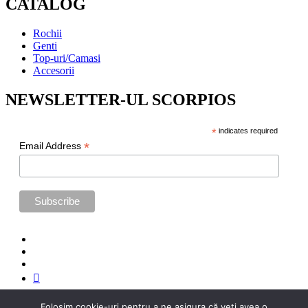
CATALOG
Rochii
Genti
Top-uri/Camasi
Accesorii
NEWSLETTER-UL SCORPIOS
*
indicates required
*
Email Address
Folosim cookie-uri pentru a ne asigura că veți avea o