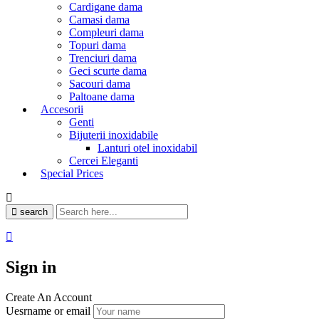
Cardigane dama
Camasi dama
Compleuri dama
Topuri dama
Trenciuri dama
Geci scurte dama
Sacouri dama
Paltoane dama
Accesorii
Genti
Bijuterii inoxidabile
Lanturi otel inoxidabil
Cercei Eleganti
Special Prices
search
Sign in
Create An Account
Uesrname or email